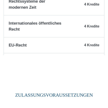
Rechtssysteme der
4 Kredite
modernen Zeit
Internationales öffentliches
4 Kredite
Recht
EU-Recht
4 Kredite
Internationales
4 Kredite
Verfassungsrecht
Völkerrechtliche Verträge
4 Kredite
ZULASSUNGSVORAUSSETZUNGEN
Internationales Umweltrecht
4 Kredite