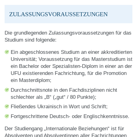
Souveränität im
ZULASSUNGSVORAUSSETZUNGEN
internationalen und
4 Kredite
europäischen Recht
Die grundlegenden Zulassungsvoraussetzungen für das
Studium sind folgende:
Schlichtung internationaler
4 Kredite
Konflikte
Ein abgeschlossenes Studium an einer akkreditierten
Universität; Voraussetzung für das Masterstudium ist
ein Bachelor oder Spezialisten-Diplom in einer an der
Internationales
UFU existierenden Fachrichtung, für die Promotion
4 Kredite
Vertragsrecht
ein Masterdiplom;
Durchschnittsnote in den Fachdisziplinen nicht
schlechter als „В“ („gut“
/ 80 Punkte);
Internationales
4 Kredite
Fließendes Ukrainisch in Wort und Schrift
;
Handelsschiedsgericht
Fortgeschrittene Deutsch- oder Englischkenntnisse.
Internationale
Der Studiengang „Internationale Beziehungen“ ist für
4 Kredite
Unternehmensfinanzen
Absolventen und Absolventinnen aller Fachrichtungen