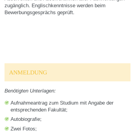
zugänglich. Englischkenntnisse werden beim
Bewerbungsgesprächs geprüft.
Internationale
4 Kredite
Unternehmenstransaktionen
Internationales
Investitionsrecht und
4 Kredite
Finanzschiedsgericht
ANMELDUNG
Internationales Finanzrecht
4 Kredite
Benötigten Unterlagen:
Internationaler Schutz der
Aufnahmeantrag zum Studium mit Angabe der
4 Kredite
Menschenrechte
entsprechenden Fakultät
;
Autobiografie;
Die Hoheit des Rechts in
Zwei Fotos;
4 Kredite