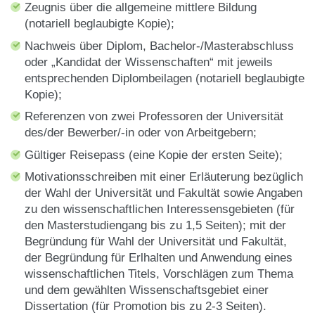
der heutigen Ukraine
Zeugnis über d
i
e allgemeine mittlere Bildung
(notariell beglaubigte Kopie);
Nachweis über Diplom, Bachelor-/Masterabschluss
Rechte und Freiheiten der
oder „Kandidat der Wissenschaften“ mit jeweils
Flüchtlinge und
4 Kredite
entsprechenden Diplombeilagen (notariell beglaubigte
Asylsuchenden in der EU
Kopie);
Referenzen von zwei Professoren der Universität
Die Probleme durch
des/der Bewerber/-in oder von Arbeitgebern;
Einschränkungen der
Gültiger Reisepass (eine Kopie der ersten Seite);
Ausübung von
4 Kredite
Motivationsschreiben mit einer Erläuterung bezüglich
Menschenrechten in
der Wahl der Universität und Fakultät sowie Angaben
etablierten Demokratien
zu den wissenschaftlichen Interessensgebieten (für
und in der Ukraine
den Masterstudiengang bis zu 1,5 Seiten); mit der
Begründung für Wahl der Universität und Fakultät,
der Begründung für Erlhalten und Anwendung eines
wissenschaftlichen Titels, Vorschlägen zum Thema
und dem gewählten Wissenschaftsgebiet einer
Dissertation (für Promotion bis zu 2-3 Seiten).