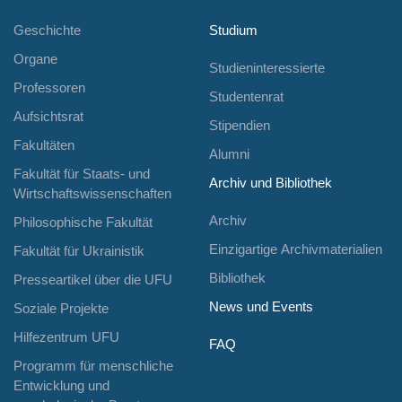
Geschichte
Studium
Organe
Studieninteressierte
Professoren
Studentenrat
Aufsichtsrat
Stipendien
Fakultäten
Alumni
Fakultät für Staats- und
Archiv und Bibliothek
Wirtschaftswissenschaften
Archiv
Philosophische Fakultät
Einzigartige Archivmaterialien
Fakultät für Ukrainistik
Bibliothek
Presseartikel über die UFU
News und Events
Soziale Projekte
Hilfezentrum UFU
FAQ
Programm für menschliche
Entwicklung und