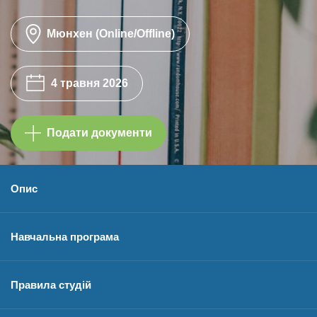
Мюнхен (Online/Offline)
4 травня 2026
Подати документи
Опис
Навчальна програма
Правила студій