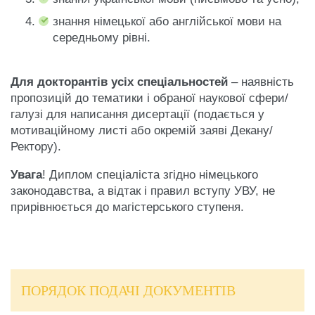
Виборче право та
знання німецької або англійської мови на
виборчі системи в
4 кредити
середньому рівні.
ЄС та Україні
Для докторантів усіх спеціальностей
– наявність
пропозицій до тематики і обраної наукової сфери/
галузі для написання дисертації (подається у
мотиваційному листі або окремій заяві Декану/
Ректору).
Увага
! Диплом спеціаліста згідно німецького
законодавства, а відтак і правил вступу УВУ, не
прирівнюється до магістерського ступеня.
ПОРЯДОК ПОДАЧІ ДОКУМЕНТІВ