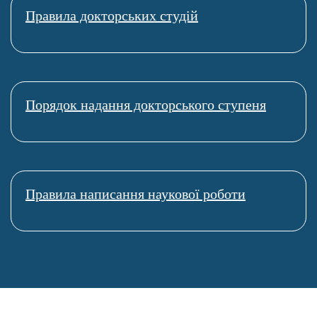
Правила докторських студій
Міжнародні
4 кредити
бізнесові трансакції
Порядок надання докторського ступеня
Міжнародне
інвестиційне право
4 кредити
і фінансовий
арбітраж
Правила написання наукової роботи
Міжнародне
4 кредити
фінансове право
Міжнародний
захист прав
4 кредити
людини