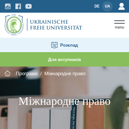
DE
UA
menu
Розклад
Для вступників
Програми
Міжнародне право
Міжнародне право