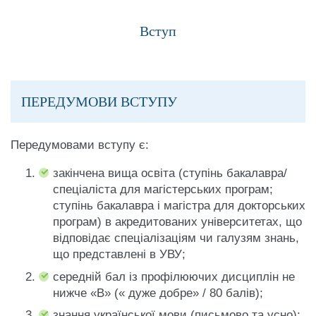
Вступ
Верховенство
права в сучасній
4 кредити
Україні
ПЕРЕДУМОВИ ВСТУПУ
Права та свободи
біженців та шукачів
4 кредити
Передумовами вступу є:
притулку в ЄС
закінчена вища освіта (ступінь бакалавра/
спеціаліста для магістерських програм;
Проблеми
ступінь бакалавра і магістра для докторських
обмеження
програм) в акредитованих університетах, що
здійснення прав
відповідає спеціалізаціям чи галузям знань,
4 кредити
людини у державах
що представлені в УВУ;
сталої демократії та
середній бал із профілюючих дисциплін не
в Україні
нижче «В» (« дуже добре» / 80 балів);
знання української мови (письмово та усно);