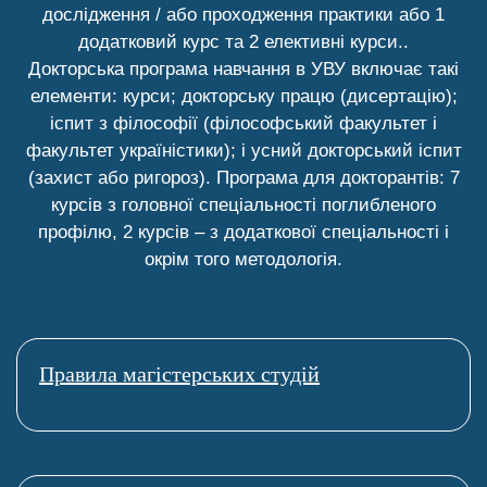
дослідження / або проходження практики або 1
додатковий курс та 2 елективні курси..
Суверенітет в
Докторська програма навчання в УВУ включає такі
міжнародному і
4 кредити
елементи: курси; докторську працю (дисертацію);
європейському
іспит з філософії (філософський факультет і
праві
факультет україністики); і усний докторський іспит
(захист або ригороз). Програма для докторантів: 7
Міжнародне
курсів з головної спеціальності поглибленого
4 кредити
контрактове право
профілю, 2 курсів – з додаткової спеціальності і
окрім того методологія.
Міжнародний
комерційний
4 кредити
арбітраж
Правила магістерських студій
Міжнародні
корпоративні
4 кредити
фінанси