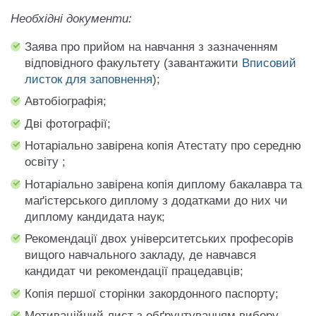
Необхідні документи:
Заява про прийом на навчання з зазначенням
відповідного факультету (завантажити
Вписовий
листок для заповнення
);
Автобіографія;
Дві фотографії;
Нотаріально завірена копія Атестату про середню
освіту ;
Нотаріально завірена копія диплому бакалавра та
маґістерського диплому з додатками до них чи
диплому кандидата наук;
Рекомендації двох університетських професорів
вищого навчального закладу, де навчався
кандидат чи рекомендації працедавців;
Копія першої сторінки закордонного паспорту;
Мотиваційний лист з обґрунтуванням вибору