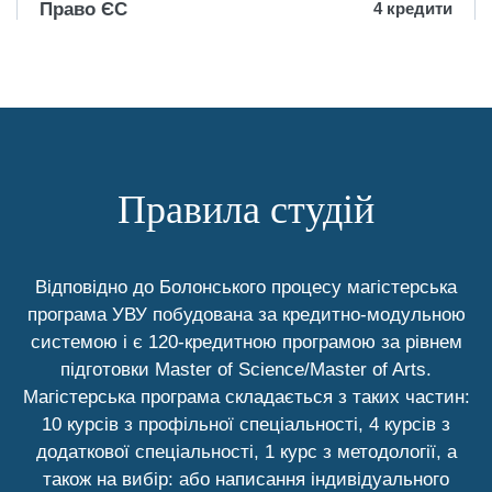
Право ЄС
4 кредити
Міжнародне
конституційне
4 кредити
право
Правила студій
Право міжнародних
4 кредити
договорів
Відповідно до Болонського процесу магістерська
Міжнародне
програма УВУ побудована за кредитно-модульною
4 кредити
довкільне право
системою і є 120-кредитною програмою за рівнем
підготовки Master of Science/Master of Arts.
Магістерська програма складається з таких частин:
Вирішення
10 курсів з профільної спеціальності, 4 курсів з
міжнародних
4 кредити
додаткової спеціальності, 1 курс з методології, а
конфліктів
також на вибір: або написання індивідуального