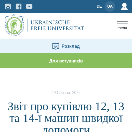
DE
UA
menu
Розклад
Для вступників
Новини і події
Звіт про купівлю 12, 13 та 14-ї
29 Серпня, 2022
Звіт про купівлю 12, 13
та 14-ї машин швидкої
допомоги