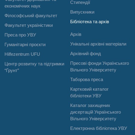
Стипендії
економічних наук
Випускники
Філософський факультет
Бібліотека та архів
Факультет україністики
Архів
Преса про УВУ
Унікальні архівні матеріали
Гуманітарні проєкти
Архівний фонд
Hilfezentrum UFU
Пресові фонди Українського
Центр розвитку та підтримки
Вільного Університету
“Ґрунт”
Таборова преса
Картковий каталог
бібліотеки УВУ
Каталог захищених
дисертацій Українського
Вільного Університету
Електронна бібліотека УВУ