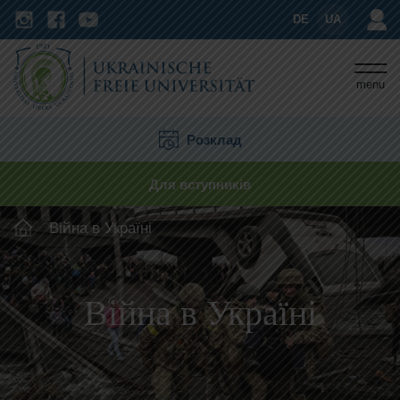
DE
UA
menu
Розклад
Для вступників
Війна в Україні
Війна в Україні