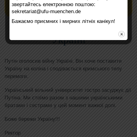
звертайтесь електронною поштою:
sekretariat@ufu-muenchen.de
Бажаємо приємних і мирних літніх канікул!
Путін оголосив війну
Україні
Путін оголосив війну Україні. Він хоче поставити
Україну на коліна і сподівається кримського типу
перемоги.
Український вільний університет гостро засуджує дії
Путіна. Ми стоїмо разом з нашими українськими
братами і сестрами у цей момент важкої долі.
Боже бережи Україну!!!
Ректор