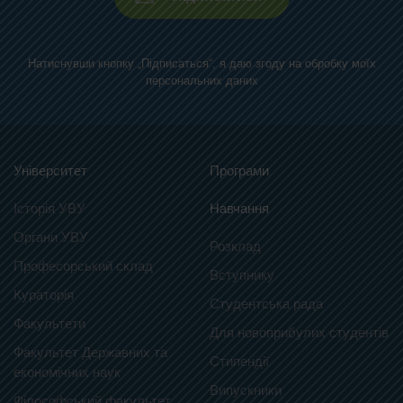
Натиснувши кнопку „Підписаться“, я даю згоду на обробку моїх
персональних даних
Університет
Програми
Історія УВУ
Навчання
Органи УВУ
Розклад
Професорський склад
Вступнику
Кураторія
Студентська рада
Факультети
Для новоприбулих студентів
Факультет Державних та
Стипендії
економічних наук
Випускники
Філософський факультет