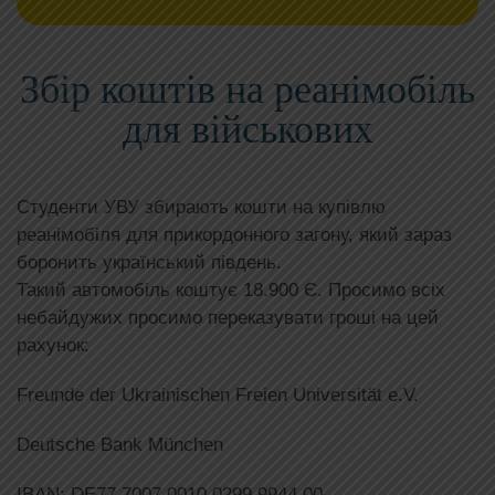
Збір коштів на реанімобіль
для військових
Студенти УВУ збирають кошти на купівлю
реанімобіля для прикордонного загону, який зараз
боронить український південь.
Такий автомобіль коштує 18.900 Є. Просимо всіх
небайдужих просимо переказувати гроші на цей
рахунок:
Freunde der Ukrainischen Freien Universität e.V.
Deutsche Bank München
IBAN: DE77 7007 0010 0299 9944 00