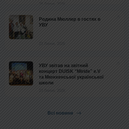
28 Липня, 2026
Родина Мюллер в гостях в
УВУ
23 Липня, 2026
УВУ звітав на звітний
концерт DUISK “Miride” e.V
та Мюнхенської української
школи
23 Липня, 2026
Всі новини