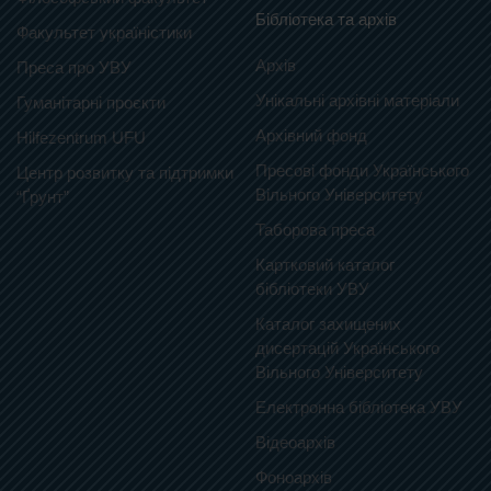
Бібліотека та архів
Факультет україністики
Архів
Преса про УВУ
Унікальні архівні матеріали
Гуманітарні проєкти
Архівний фонд
Hilfezentrum UFU
Пресові фонди Українського
Центр розвитку та підтримки
Вільного Університету
“Ґрунт”
Таборова преса
Картковий каталог
бібліотеки УВУ
Каталог захищених
дисертацій Українського
Вільного Університету
Електронна бібліотека УВУ
Відеоархів
Фоноархів