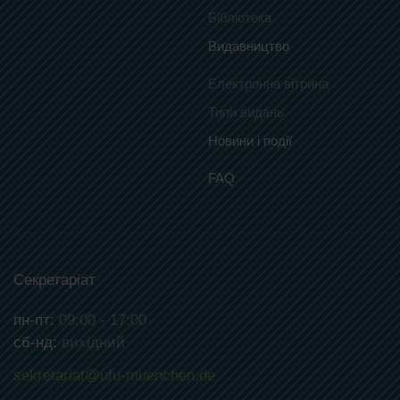
Бібліотека
Видавництво
Електронна вітрина
Типи видань
Новини і події
FAQ
Секретаріат
пн-пт:
09:00 - 17:00
сб-нд:
вихідний
sekretariat@ufu-muenchen.de