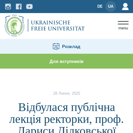
DE
UA
menu
Розклад
Для вступників
Новини і події
Відбулася публічна лекція ректор
28 Липня, 2025
Відбулася публічна
лекція ректорки, проф.
Лариси Дідковської