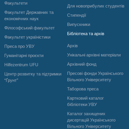
Факультети
Для новоприбулих студентів
Факультет Державних та
Стипендії
економічних наук
Випускники
Філософський факультет
Бібліотека та архів
Факультет україністики
Архів
Преса про УВУ
Унікальні архівні матеріали
Гуманітарні проєкти
Архівний фонд
Hilfezentrum UFU
Пресові фонди Українського
Центр розвитку та підтримки
Вільного Університету
“Ґрунт”
Таборова преса
Картковий каталог
бібліотеки УВУ
Каталог захищених
дисертацій Українського
Вільного Університету