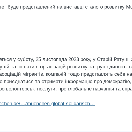
ет буде представлений на виставці сталого розвитку Munic
ься у суботу, 25 листопада 2023 року, у Старій Ратуші з
ій та ініціатив, організацій розвитку та груп єдиного сві
асоціацій мігрантів, компаній тощо представлять себе н
є приєднатися та отримати інформацію про демократію, 
про волонтерські послуги, про глобальне навчання та спр
enchen.de/…/muenchen-global-solidarisch…