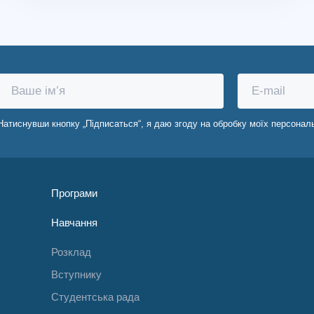
Натиснувши кнопку „Підписаться“, я даю згоду на обробку моїх персонал
Програми
Навчання
Розклад
Вступнику
Студентська рада