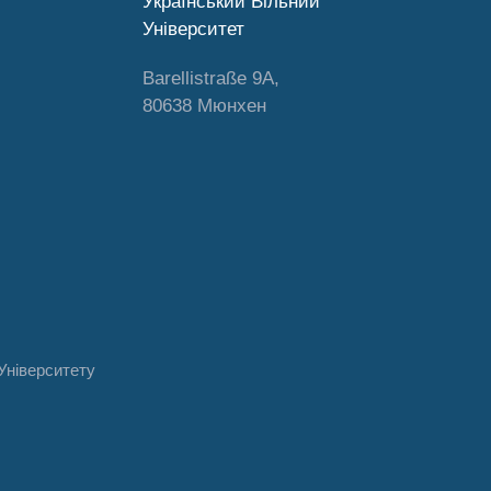
Український Вільний
Університет
Barellistraße 9A,
80638 Мюнхен
Університету