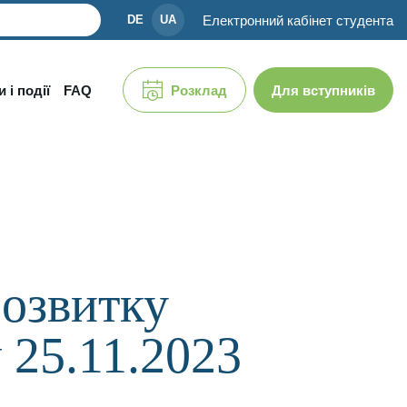
Електронний кабінет студента
DE
UA
 і події
FAQ
Розклад
Для вступників
розвитку
v 25.11.2023