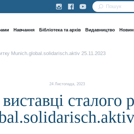
рами
Навчання
Бібліотека та архів
Видавництво
Новини
тку Munich.global.solidarisch.aktiv 25.11.2023
24 Листопада, 2023
виставці сталого 
al.solidarisch.akti