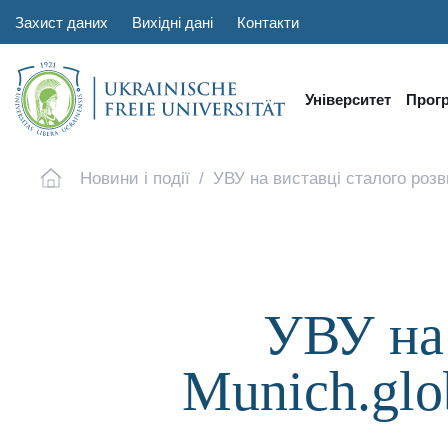
Захист даних
Вихідні дані
Контакти
Університет
Прог
Новини і події
УВУ на виставці сталого розви
УВУ на 
Munich.glob