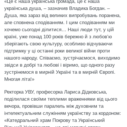
​«Це є наша українська громада, це є наша
українська душа, – зазначив Владика Богдан. –
Душа, яка зараз від великих випробувань поранена,
але сповнена сподіванням. І цим сподіванням ми
хочемо сьогодні ділитися… Наші люди тут, у цій
країні, уже понад 100 років бережно й з любов’ю
зберігають свою культуру, особливо відчуваючи
підтримку у ці останні роки великої війни проти
нашого народу. Співаємо, зустрічаємося, виходимо
звідси в добрі та любові і віримо, що одного разу
зустрінемося в мирній Україні та в мирній Європі.
Многая літа!»
​Ректорка УВУ, професорка Лариса Дідковська,
поділилася своїми теплими враженнями від цього
вечора, провівши паралель між духовним та
інтелектуальним служінням українству за кордоном:
​«Катедральний храм Покрову та Український