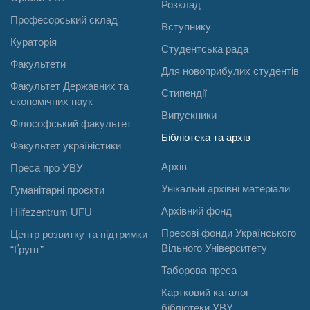
Розклад
Професорський склад
Вступнику
Кураторія
Студентська рада
Факультети
Для новоприбулих студентів
Факультет Державних та
Стипендії
економічних наук
Випускники
Філософський факультет
Бібліотека та архів
Факультет україністики
Архів
Преса про УВУ
Унікальні архівні матеріали
Гуманітарні проєкти
Архівний фонд
Hilfezentrum UFU
Пресові фонди Українського
Центр розвитку та підтримки
Вільного Університету
“Ґрунт”
Таборова преса
Картковий каталог
бібліотеки УВУ