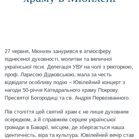
27 червня, Мюнхен занурився в атмосферу
піднесеної духовності, молитви та величної
української пісні. Делегація УВУ на чолі з ректоркою,
проф. Ларисою Дідковською, мала за честь
відвідати особливу подію – Ювілейний концерт з
нагоди 50-річчя Катедрального храму Покрову
Пресвятої Богородиці та св. Андрія Первозванного.
Пів століття цей святий храм є не лише духовним
осередком, а й справжнім серцем української
громади в Баварії, місцем, де зберігається наша
ідентичність, віра та культура. Ювілейний вечір став