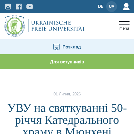
DE
UA
menu
Розклад
Для вступників
Новини і події
УВУ на святкуванні 50-річчя Ка
01 Липня, 2026
УВУ на святкуванні 50-
річчя Катедрального
храму в Мюнхені