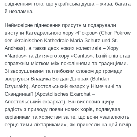
свідченням того, що українська душа – жива, багата
й незламна.
​Неймовірне піднесення присутнім подарували
виступи Катедрального хору «Покров» (Chor Pokrow
der ukrainischen Kathedrale Maria Schutz und St.
Andreas), а також двох нових колективів – Хору
«Nardos» та Дитячого хору «Cantus». Їхній спів став
справжнім містком між поколіннями та традиціями.
​Зі зворушливим та глибоким словом до громади
звернувся Владика Богдан Дзюрах (Bohdan
Dzyurakh), Апостольський екзарх у Німеччині та
Скандинавії (Apostolisches Exarchat –
Апостольський екзархат). Він висловив щиру
радість з приводу появи нових хорів, подякував
керівникам та хористам за те, що вони «запалюють
серця тими ліхтариками», які принесли на цей вечір.