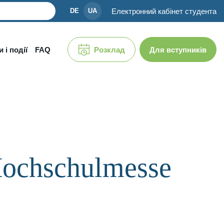
Електронний кабінет студента
DE
UA
 і події
FAQ
Розклад
Для вступників
ochschulmesse