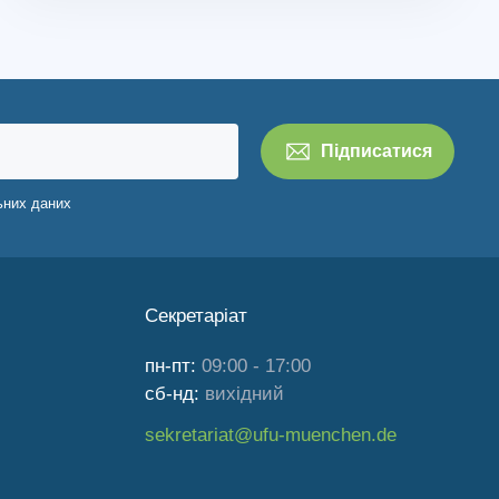
ьних даних
Секретаріат
пн-пт:
09:00 - 17:00
сб-нд:
вихідний
sekretariat@ufu-muenchen.de