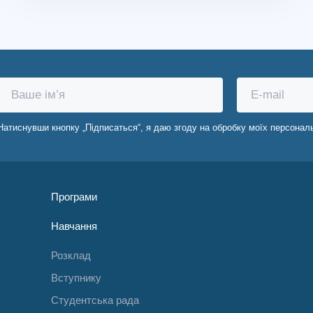
Натиснувши кнопку „Підписаться“, я даю згоду на обробку моїх персонал
Програми
Навчання
Розклад
Вступнику
Студентська рада