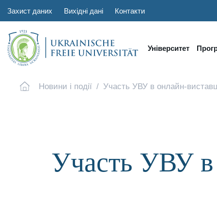
Захист даних
Вихідні дані
Контакти
Університет
Прог
Новини і події
Участь УВУ в онлайн-виставц
Участь УВУ в