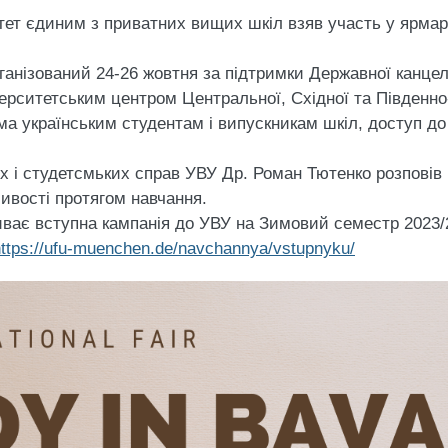
тет єдиним з приватних вищих шкіл взяв участь у ярмар
ганізований 24-26 жовтня за підтримки Державної канцел
верситетським центром Центральної, Східної та Південн
ма українським студентам і випускникам шкіл, доступ до
 і студетсмьких справ УВУ Др. Роман Тютенко розповів н
ивості протягом навчання.
иває вступна кампанія до УВУ на Зимовий семестр 2023/
https://ufu-muenchen.de/navchannya/vstupnyku/