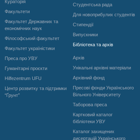
Кураторія
Студентська рада
Факультети
Для новоприбулих студентів
Факультет Державних та
Стипендії
економічних наук
Випускники
Філософський факультет
Бібліотека та архів
Факультет україністики
Архів
Преса про УВУ
Унікальні архівні матеріали
Гуманітарні проєкти
Архівний фонд
Hilfezentrum UFU
Пресові фонди Українського
Центр розвитку та підтримки
Вільного Університету
“Ґрунт”
Таборова преса
Картковий каталог
бібліотеки УВУ
Каталог захищених
дисертацій Українського