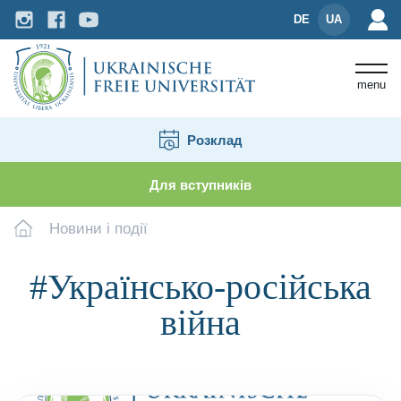
DE
UA
menu
Розклад
Для вступників
Новини і події
#Українсько-російська
війна