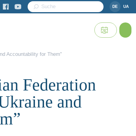
DE
UA
nd Accountability for Them”
ian Federation
 Ukraine and
em”