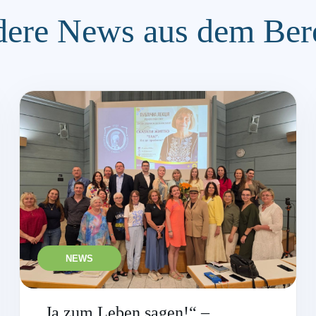
ere News aus dem Ber
NEWS
„Ja zum Leben sagen!“ –