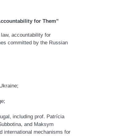
Accountability for Them”
 law, accountability for
rimes committed by the Russian
 Ukraine;
ge;
gal, including prof. Patrícia
a Subbotina, and Maksym
d international mechanisms for