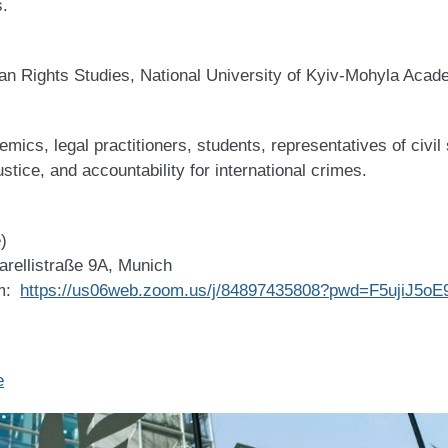
s.
an Rights Studies, National University of Kyiv-Mohyla Aca
mics, legal practitioners, students, representatives of civi
justice, and accountability for international crimes.
)
arellistraße 9A, Munich
om:
https://us06web.zoom.us/j/84897435808?pwd=F5ujiJ5
e