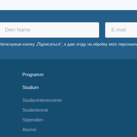
Натиснувши кнопку „Підписаться“, я даю згоду на обробку моїх персонал
Programm
Studium
Studieninteressierte
Studentenrat
Stipendien
Alumni