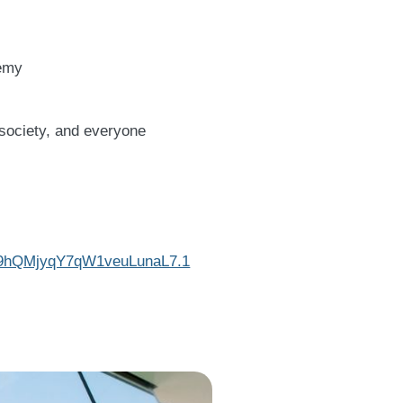
demy
l society, and everyone
oE9hQMjyqY7qW1veuLunaL7.1