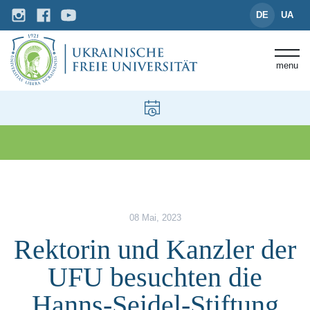
DE
UA
menu
News und Events
Rektorin und Kanzler der UFU b
08 Mai, 2023
Rektorin und Kanzler der
UFU besuchten die
Hanns-Seidel-Stiftung