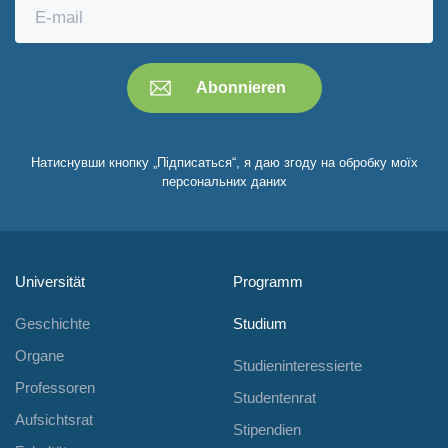
Натиснувши кнопку „Підписаться“, я даю згоду на обробку моїх
персональних даних
Universität
Programm
Geschichte
Studium
Organe
Studieninteressierte
Professoren
Studentenrat
Aufsichtsrat
Stipendien