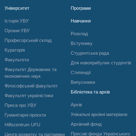
Університет
Програми
Історія УВУ
Навчання
Органи УВУ
Розклад
Професорський склад
Вступнику
Кураторія
Студентська рада
Факультети
Для новоприбулих студентів
Факультет Державних та
Стипендії
економічних наук
Випускники
Філософський факультет
Бібліотека та архів
Факультет україністики
Архів
Преса про УВУ
Унікальні архівні матеріали
Гуманітарні проєкти
Архівний фонд
Hilfezentrum UFU
Пресові фонди Українського
Центр розвитку та підтримки