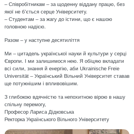
– Співробітникам – за щоденну віддану працю, без
якої не б’ється серце Університету.
– Студентам – за жагу до істини, що є нашою
головною надією.
Разом – у наступне десятиліття
Ми – цитадель української науки й культури у серці
Європи. І ми залишимося нею. Я обіцяю вкладати
всі сили, знання й енергію, аби Ukrainische Freie
Universität – Український Вільний Університет ставав
ще потужнішим і впливовішим.
З глибокою вдячністю та непохитною вірою в нашу
спільну перемогу,
Професор Лариса Дідковська
Ректорка Українського Вільного Університету