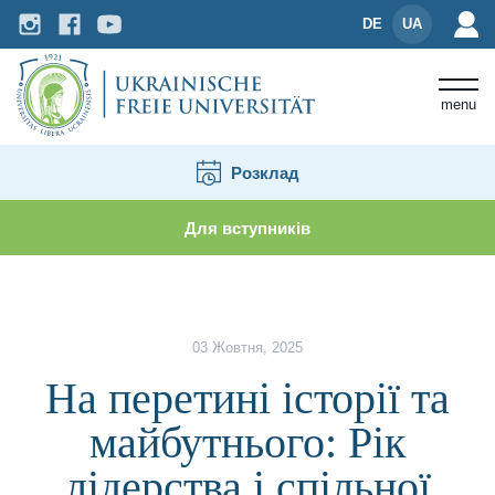
DE
UA
menu
Розклад
Для вступників
Новини і події
На перетині історії та майбутньог
03 Жовтня, 2025
На перетині історії та
майбутнього: Рік
лідерства і спільної