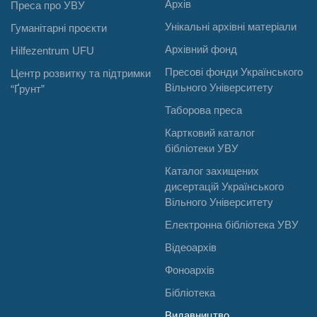
Архів
Преса про УВУ
Унікальні архівні матеріали
Гуманітарні проєкти
Архівний фонд
Hilfezentrum UFU
Пресові фонди Українського
Центр розвитку та підтримки
Вільного Університету
“Ґрунт”
Таборова преса
Картковий каталог
бібліотеки УВУ
Каталог захищених
дисертацій Українського
Вільного Університету
Електронна бібліотека УВУ
Відеоархів
Фоноархів
Бібліотека
Видавництво