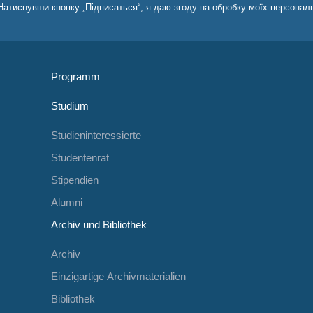
Натиснувши кнопку „Підписаться“, я даю згоду на обробку моїх персонал
Programm
Studium
Studieninteressierte
Studentenrat
Stipendien
Alumni
Archiv und Bibliothek
Archiv
Einzigartige Archivmaterialien
Bibliothek