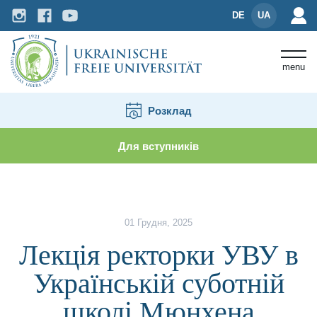
DE
UA
menu
Розклад
Для вступників
Новини і події
Лекція ректорки УВУ в Українськ
01 Грудня, 2025
Лекція ректорки УВУ в
Українській суботній
школі Мюнхена