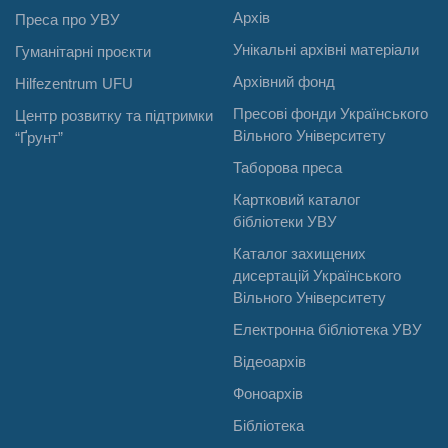
Архів
Преса про УВУ
Унікальні архівні матеріали
Гуманітарні проєкти
Архівний фонд
Hilfezentrum UFU
Пресові фонди Українського
Центр розвитку та підтримки
Вільного Університету
“Ґрунт”
Таборова преса
Картковий каталог
бібліотеки УВУ
Каталог захищених
дисертацій Українського
Вільного Університету
Електронна бібліотека УВУ
Відеоархів
Фоноархів
Бібліотека