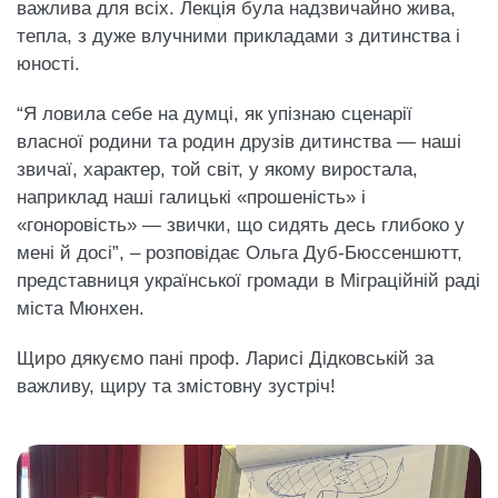
важлива для всіх. Лекція була надзвичайно жива,
тепла, з дуже влучними прикладами з дитинства і
юності.
“Я ловила себе на думці, як упізнаю сценарії
власної родини та родин друзів дитинства — наші
звичаї, характер, той світ, у якому виростала,
наприклад наші галицькі «прошеність» і
«гоноровість» — звички, що сидять десь глибоко у
мені й досі”, – розповідає Ольга Дуб-Бюссеншютт,
представниця української громади в Міграційній раді
міста Мюнхен.
Щиро дякуємо пані проф. Ларисі Дідковській за
важливу, щиру та змістовну зустріч!