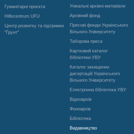
Унікальні архівні матеріали
Гуманітарні проєкти
Архівний фонд
Hilfezentrum UFU
Пресові фонди Українського
Центр розвитку та підтримки
Вільного Університету
“Ґрунт”
Таборова преса
Картковий каталог
бібліотеки УВУ
Каталог захищених
дисертацій Українського
Вільного Університету
Електронна бібліотека УВУ
Відеоархів
Фоноархів
Бібліотека
Видавництво