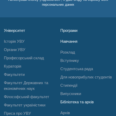
персональних даних
Університет
Програми
Історія УВУ
Навчання
Органи УВУ
Розклад
Професорський склад
Вступнику
Кураторія
Студентська рада
Факультети
Для новоприбулих студентів
Факультет Державних та
Стипендії
економічних наук
Випускники
Філософський факультет
Бібліотека та архів
Факультет україністики
Архів
Преса про УВУ