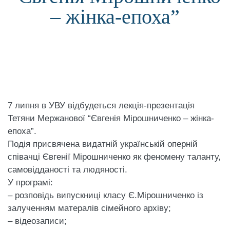
– жінка-епоха”
7 липня в УВУ відбудеться лекція-презентація
Тетяни Мержанової “Євгенія Мірошниченко – жінка-
епоха”.
Подія присвячена видатній українській оперній
співачці Євгенії Мірошниченко як феномену таланту,
самовідданості та людяності.
У програмі:
– розповідь випускниці класу Є.Мірошниченко із
залученням матералів сімейного архіву;
– відеозаписи;