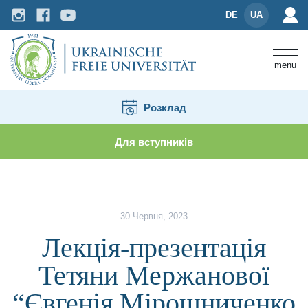
DE
UA
menu
Розклад
Для вступників
Новини і події
Лекція-презентація Тетяни Мержа
30 Червня, 2023
Лекція-презентація
Тетяни Мержанової
“Євгенія Мірошниченко