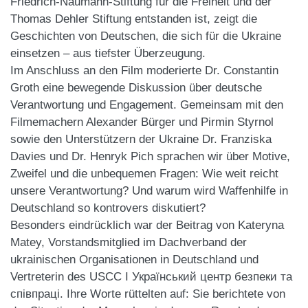
Friedrich-Naumann-Stiftung für die Freiheit
und der
Thomas Dehler Stiftung
entstanden ist, zeigt die
Geschichten von Deutschen, die sich für die Ukraine
einsetzen – aus tiefster Überzeugung.
Im Anschluss an den Film moderierte Dr. Constantin
Groth eine bewegende Diskussion über deutsche
Verantwortung und Engagement. Gemeinsam mit den
Filmemachern Alexander Bürger und Pirmin Styrnol
sowie den Unterstützern der Ukraine Dr. Franziska
Davies und Dr. Henryk Pich sprachen wir über Motive,
Zweifel und die unbequemen Fragen: Wie weit reicht
unsere Verantwortung? Und warum wird Waffenhilfe in
Deutschland so kontrovers diskutiert?
Besonders eindrücklich war der Beitrag von Kateryna
Matey, Vorstandsmitglied im
Dachverband der
ukrainischen Organisationen in Deutschland
und
Vertreterin des
USCC I Український центр безпеки та
співпраці
. Ihre Worte rüttelten auf: Sie berichtete von