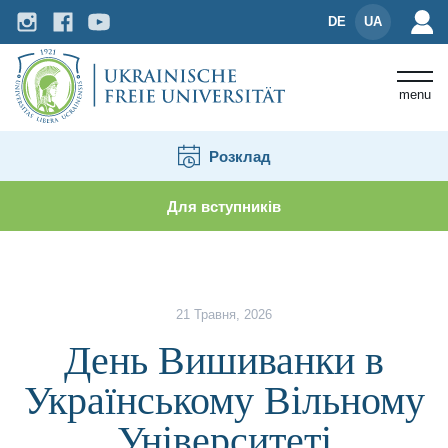
DE
UA
menu
Розклад
Для вступників
Новини і події
День Вишиванки в Українському 
21 Травня, 2026
День Вишиванки в
Українському Вільному
Університеті