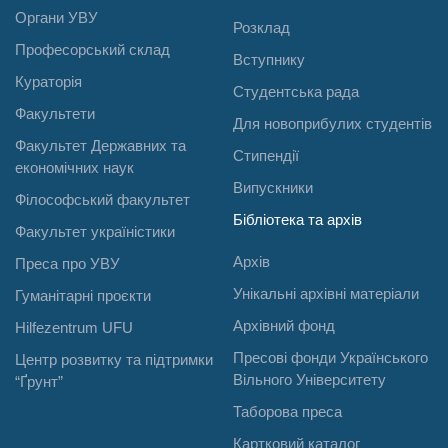
Органи УВУ
Розклад
Професорський склад
Вступнику
Кураторія
Студентська рада
Факультети
Для новоприбулих студентів
Факультет Державних та
Стипендії
економічних наук
Випускники
Філософський факультет
Бібліотека та архів
Факультет україністики
Архів
Преса про УВУ
Унікальні архівні матеріали
Гуманітарні проєкти
Архівний фонд
Hilfezentrum UFU
Пресові фонди Українського
Центр розвитку та підтримки
Вільного Університету
“Ґрунт”
Таборова преса
Картковий каталог