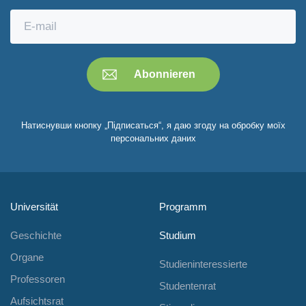
Натиснувши кнопку „Підписаться“, я даю згоду на обробку моїх
персональних даних
Universität
Programm
Geschichte
Studium
Organe
Studieninteressierte
Professoren
Studentenrat
Aufsichtsrat