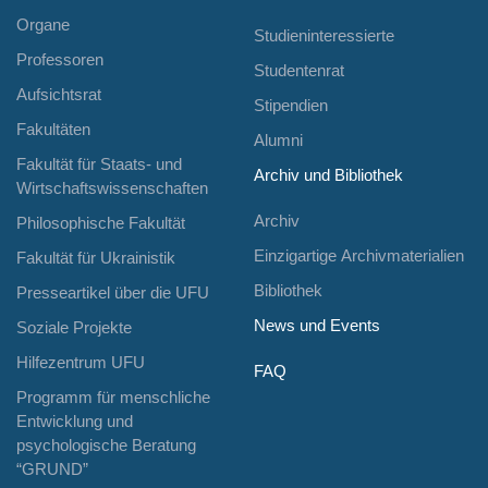
Organe
Studieninteressierte
Professoren
Studentenrat
Aufsichtsrat
Stipendien
Fakultäten
Alumni
Fakultät für Staats- und
Archiv und Bibliothek
Wirtschaftswissenschaften
Archiv
Philosophische Fakultät
Einzigartige Archivmaterialien
Fakultät für Ukrainistik
Bibliothek
Presseartikel über die UFU
News und Events
Soziale Projekte
Hilfezentrum UFU
FAQ
Programm für menschliche
Entwicklung und
psychologische Beratung
“GRUND”