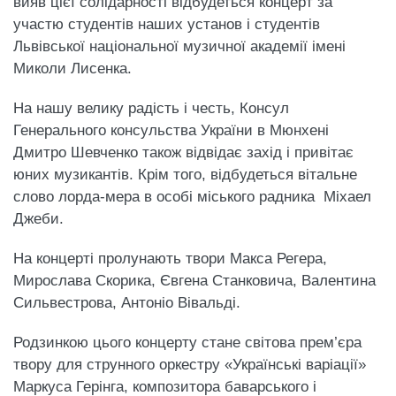
вияв цієї солідарності відбудеться концерт за
участю студентів наших установ і студентів
Львівської національної музичної академії імені
Миколи Лисенка.
На нашу велику радість і честь, Консул
Генерального консульства України в Мюнхені
Дмитро Шевченко також відвідає захід і привітає
юних музикантів. Крім того, відбудеться вітальне
слово лорда-мера в особі міського радника Міхаел
Джеби.
На концерті пролунають твори Макса Регера,
Мирослава Скорика, Євгена Станковича, Валентина
Сильвестрова, Антоніо Вівальді.
Родзинкою цього концерту стане світова прем’єра
твору для струнного оркестру «Українські варіації»
Маркуса Герінга, композитора баварського і