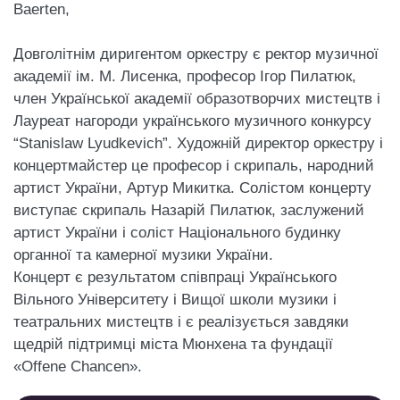
Baerten,
Довголітнім диригентом оркестру є ректор музичної
академії ім. М. Лисенка, професор Ігор Пилатюк,
член Української академії образотворчих мистецтв і
Лауреат нагороди українського музичного конкурсу
“Stanislaw Lyudkevich”. Художній директор оркестру і
концертмайстер це професор і скрипаль, народний
артист України, Артур Микитка. Солістом концерту
виступає скрипаль Назарій Пилатюк, заслужений
артист України і соліст Національного будинку
органної та камерної музики України.
Концерт є результатом співпраці Українського
Вільного Університету і Вищої школи музики і
театральних мистецтв і є реалізується завдяки
щедрій підтримці міста Мюнхена та фундації
«Offene Chancen».