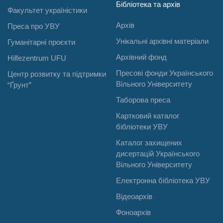
Бібліотека та архів
Факультет україністики
Архів
Преса про УВУ
Унікальні архівні матеріали
Гуманітарні проєкти
Архівний фонд
Hilfezentrum UFU
Пресові фонди Українського
Центр розвитку та підтримки
Вільного Університету
“Ґрунт”
Таборова преса
Картковий каталог
бібліотеки УВУ
Каталог захищених
дисертацій Українського
Вільного Університету
Електронна бібліотека УВУ
Відеоархів
Фоноархів