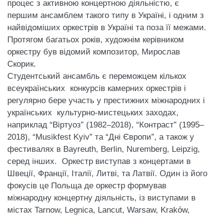
процес з активною концертною діяльністю, є
першим ансамблем такого типу в Україні, і одним з
найвідоміших оркестрів в Україні та поза її межами.
Протягом багатьох років, художнім керівником
оркестру був відомий композитор, Мирослав
Скорик.
Студентський ансамбль є переможцем кількох
всеукраїнських конкурсів камерних оркестрів і
регулярно бере участь у престижних міжнародних і
українських культурно-мистецьких заходах,
наприклад “Віртуоз” (1982–2018), “Контраст” (1995–
2018), “Musikfest Kyiv” та “Дні Європи”, а також у
фестивалях в Bayreuth, Berlin, Nuremberg, Leipzig,
серед інших. Оркестр виступав з концертами в
Швеції, Франції, Італії, Литві, та Латвії. Один із його
фокусів це Польща де оркестр формував
міжнародну концертну діяльність, із виступами в
містах Tarnow, Legnica, Lancut, Warsaw, Kraków,