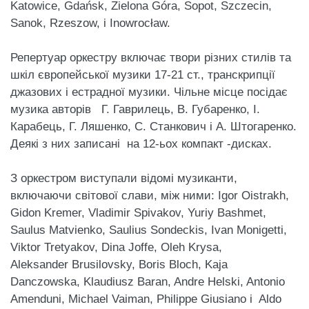
Katowice, Gdańsk, Zielona Góra, Sopot, Szczecin,
Sanok, Rzeszow, і Inowrocław.
Репертуар оркестру включає твори різних стилів та
шкіл європейської музики 17-21 ст., транскрипції
джазових і естрадної музики. Чільне місце посідає
музика авторів Г. Гаврилець, В. Губаренко, І.
Карабець, Г. Ляшенко, С. Станкович і А. Штогаренко.
Деякі з них записані на 12-ьох компакт -дисках.
З оркестром виступали відомі музиканти,
включаючи світової слави, між ними: Igor Oistrakh,
Gidon Kremer, Vladimir Spivakov, Yuriy Bashmet,
Saulus Matvienko, Saulius Sondeckis, Ivan Monigetti,
Viktor Tretyakov, Dina Joffe, Oleh Krysa,
Aleksander Brusilovsky, Boris Bloch, Kaja
Danczowska, Klaudiusz Baran, Andrе Helski, Antonio
Amenduni, Michael Vaiman, Philippe Giusiano i Aldo