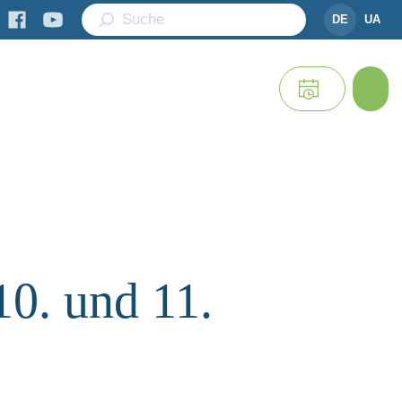
DE
UA
10. und 11.