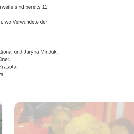
rweile sind bereits 11
den, wo Verwundete der
tional
und Jaryna Minduk.
ßner.
rasota.
wa.