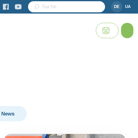
DE
UA
News