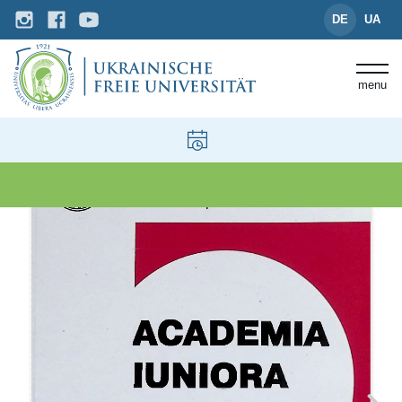
DE
UA
menu