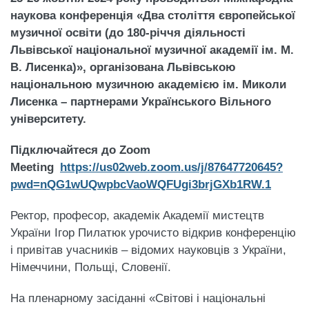
наукова конференція «Два століття європейської
музичної освіти (до 180-річчя діяльності
Львівської національної музичної академії ім. М.
В. Лисенка)», організована Львівською
національною музичною академією ім. Миколи
Лисенка – партнерами Українського Вільного
університету.
Підключайтеся до
Zoom
Meeting
https://us02web.zoom.us/j/87647720645?
pwd=nQG1wUQwpbcVaoWQFUgi3brjGXb1RW.1
Ректор, професор, академік Академії мистецтв
України Ігор Пилатюк урочисто відкрив конференцію
і привітав учасників – відомих науковців з України,
Німеччини, Польщі, Словенії.
На пленарному засіданні «Світові і національні