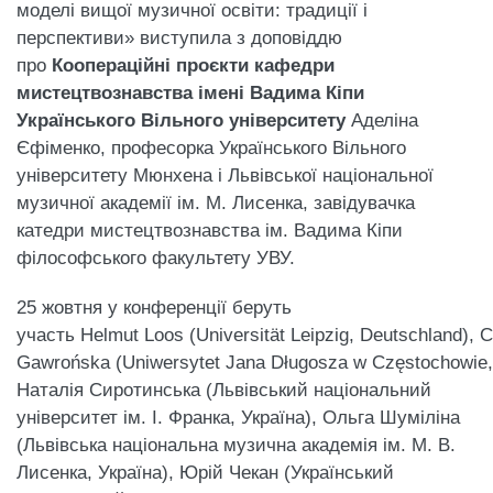
моделі вищої музичної освіти: традиції і
перспективи» виступила з доповіддю
про
Коопераційні проєкти кафедри
мистецтвознавства імені Вадима Кіпи
Українського Вільного університету
Аделіна
Єфіменко, професорка Українського Вільного
університету Мюнхена і Львівської національної
музичної академії ім. М. Лисенка, завідувачка
катедри мистецтвознавства ім. Вадима Кіпи
філософського факультету УВУ.
25 жовтня у конференції беруть
участь Helmut Loos (Universität Leipzig, Deutschland), 
Gawrońska (Uniwersytet Jana Długosza w Częstochowie, Po
Наталія Сиротинська (Львівський національний
університет ім. І. Франка, Україна), Ольга Шуміліна
(Львівська національна музична академія ім. М. В.
Лисенка, Україна), Юрій Чекан (Український