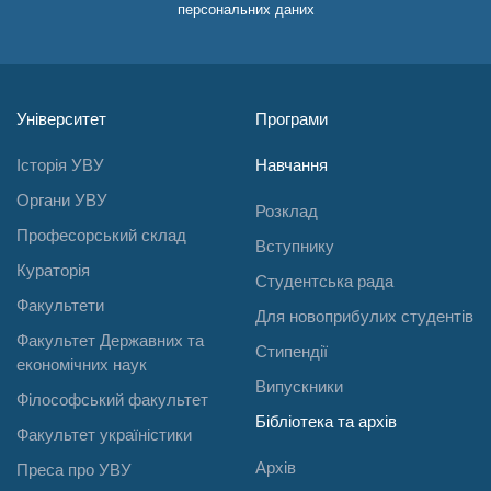
персональних даних
Університет
Програми
Історія УВУ
Навчання
Органи УВУ
Розклад
Професорський склад
Вступнику
Кураторія
Студентська рада
Факультети
Для новоприбулих студентів
Факультет Державних та
Стипендії
економічних наук
Випускники
Філософський факультет
Бібліотека та архів
Факультет україністики
Архів
Преса про УВУ