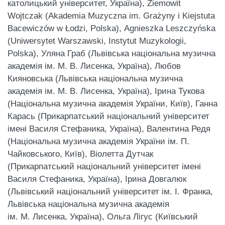
католицький університет, Україна), Ziemowit
Wojtczak (Akademia Muzyczna im. Grażyny i Kiejstuta
Bacewiczów w Łodzi, Polska), Agnieszka Leszczyńska
(Uniwersytet Warszawski, Instytut Muzykologii,
Polska), Уляна Граб (Львівська національна музична
академія ім. М. В. Лисенка, Україна), Любов
Кияновська (Львівська національна музична
академія ім. М. В. Лисенка, Україна), Ірина Тукова
(Національна музична академія України, Київ), Ганна
Карась (Прикарпатський національний університет
імені Василя Стефаника, Україна), Валентина Редя
(Національна музична академія України ім. П.
Чайковського, Київ), Віолетта Дутчак
(Прикарпатський національний університет імені
Василя Стефаника, Україна), Ірина Довгалюк
(Львівський національний університет ім. І. Франка,
Львівська національна музична академія
ім. М. Лисенка, Україна), Ольга Лігус (Київський