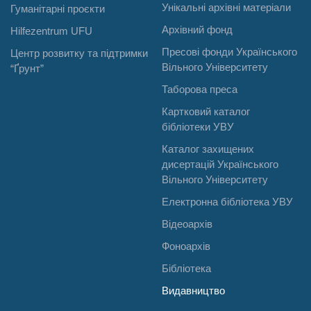
Унікальні архівні матеріали
Гуманітарні проєкти
Архівний фонд
Hilfezentrum UFU
Пресові фонди Українського
Центр розвитку та підтримки
Вільного Університету
“Ґрунт”
Таборова преса
Картковий каталог
бібліотеки УВУ
Каталог захищених
дисертацій Українського
Вільного Університету
Електронна бібліотека УВУ
Відеоархів
Фоноархів
Бібліотека
Видавництво