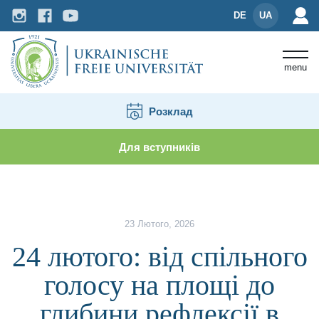
DE
UA
menu
Розклад
Для вступників
Новини і події
24 лютого: від спільного голосу
23 Лютого, 2026
24 лютого: від спільного
голосу на площі до
глибини рефлексії в