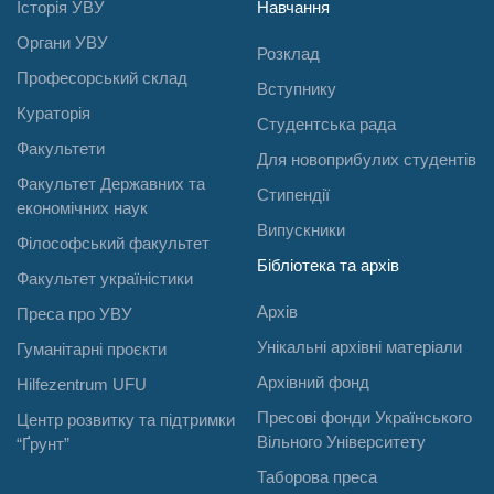
Історія УВУ
Навчання
Органи УВУ
Розклад
Професорський склад
Вступнику
Кураторія
Студентська рада
Факультети
Для новоприбулих студентів
Факультет Державних та
Стипендії
економічних наук
Випускники
Філософський факультет
Бібліотека та архів
Факультет україністики
Архів
Преса про УВУ
Унікальні архівні матеріали
Гуманітарні проєкти
Архівний фонд
Hilfezentrum UFU
Пресові фонди Українського
Центр розвитку та підтримки
Вільного Університету
“Ґрунт”
Таборова преса